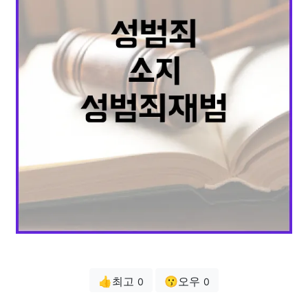
👍최고
😗오우
0
0